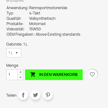
Bruttopreis
Anwendung:
Rennsportmotorenöle
Typ:
4-Takt
Qualität:
Vollsynthetisch
Produkte:
Motorrad
Viskosität:
15W50
OEM Freigaben :
Above Existing standards
Gebinde: 1 L
Menge

favorite_border
IN DEN WARENKORB
Teilen