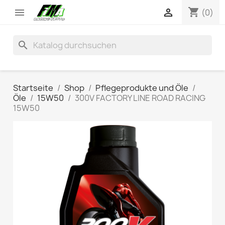
shopping_cart


(0)
search
Startseite
Shop
Pflegeprodukte und Öle
Öle
15W50
300V FACTORY LINE ROAD RACING
15W50