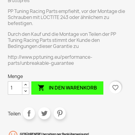
Bruttopreis
PP Tuning Racing Parts empfiehlt, vor der Montage die
Schrauben mit LOCTITE 243 oder ähnlichem zu
befestigen.
Durch den Kauf und die Montage von Teilen der PP
Tuning Racing Parts stimmt der Kunde den
Bedingungen dieser Garantie zu
http://www.pptuning.eu/performance-
parts/unbreakable-guarantee
Menge

favorite_border
IN DEN WARENKORB
Teilen
GEBÜHRENFREI bezahlen per Banküberweisung!