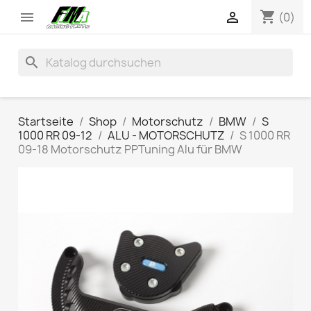
shopping_cart


(0)
search
Startseite
Shop
Motorschutz
BMW
S
1000 RR 09-12
ALU - MOTORSCHUTZ
S 1000 RR
09-18 Motorschutz PPTuning Alu für BMW