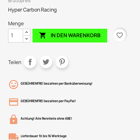
Bruttopreis
Hyper Carbon Racing
Menge

favorite_border
IN DEN WARENKORB
Teilen
GEBÜHRENFREI bezahlen per Banküberweisung!
GEBÜHRENFREI bezahlen per PayPal!
Achtung! Alle Rennteile ohne ABE!
Lieferdauer 10 bis 16 Werktage