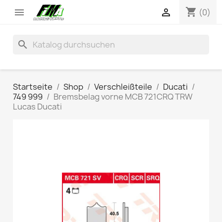
shopping_cart


(0)
search
Startseite
Shop
Verschleißteile
Ducati
749 999
Bremsbelag vorne MCB 721CRQ TRW
Lucas Ducati