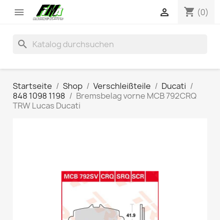
shopping_cart


(0)
search
Startseite
Shop
Verschleißteile
Ducati
848 1098 1198
Bremsbelag vorne MCB 792CRQ
TRW Lucas Ducati