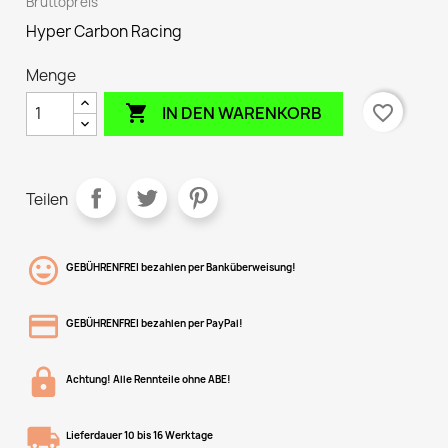
Bruttopreis
Hyper Carbon Racing
Menge

favorite_border
IN DEN WARENKORB
Teilen
GEBÜHRENFREI bezahlen per Banküberweisung!
GEBÜHRENFREI bezahlen per PayPal!
Achtung! Alle Rennteile ohne ABE!
Lieferdauer 10 bis 16 Werktage