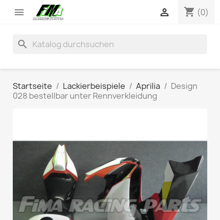
shopping_cart


(0)
search
Startseite
Lackierbeispiele
Aprilia
Design
028 bestellbar unter Rennverkleidung