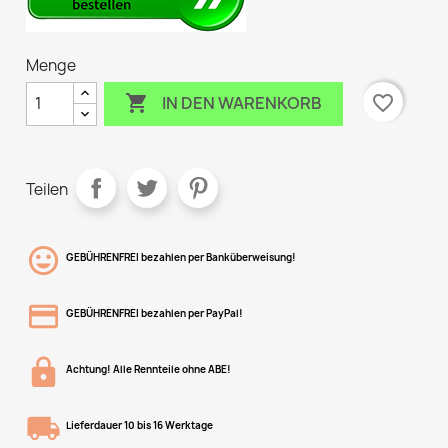
Menge

favorite_border
IN DEN WARENKORB
Teilen
GEBÜHRENFREI bezahlen per Banküberweisung!
GEBÜHRENFREI bezahlen per PayPal!
Achtung! Alle Rennteile ohne ABE!
Lieferdauer 10 bis 16 Werktage