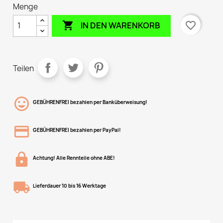
Menge

favorite_border
IN DEN WARENKORB
Teilen
GEBÜHRENFREI bezahlen per Banküberweisung!
GEBÜHRENFREI bezahlen per PayPal!
Achtung! Alle Rennteile ohne ABE!
Lieferdauer 10 bis 16 Werktage