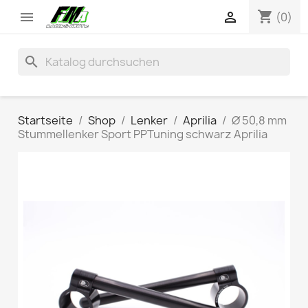
shopping_cart


(0)
search
Startseite
Shop
Lenker
Aprilia
Ø 50,8 mm
Stummellenker Sport PPTuning schwarz Aprilia