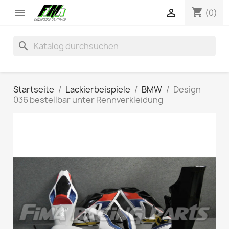
shopping_cart


(0)
search
Startseite
Lackierbeispiele
BMW
Design
036 bestellbar unter Rennverkleidung