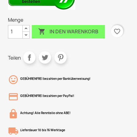
Menge

favorite_border
IN DEN WARENKORB
Teilen
GEBÜHRENFREI bezahlen per Banküberweisung!
GEBÜHRENFREI bezahlen per PayPal!
Achtung! Alle Rennteile ohne ABE!
Lieferdauer 10 bis 16 Werktage