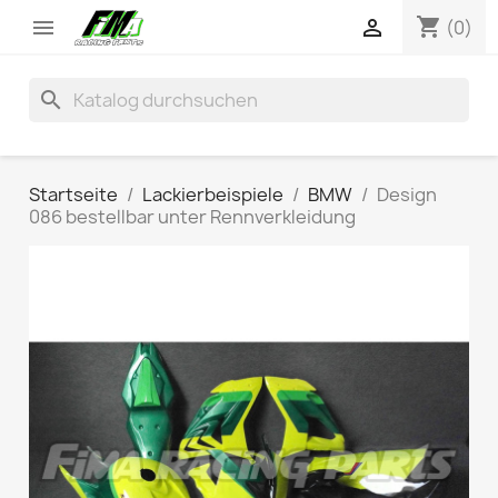
shopping_cart


(0)
search
Startseite
Lackierbeispiele
BMW
Design
086 bestellbar unter Rennverkleidung