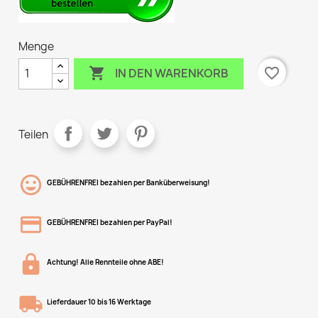
Menge

favorite_border
IN DEN WARENKORB
Teilen
GEBÜHRENFREI bezahlen per Banküberweisung!
GEBÜHRENFREI bezahlen per PayPal!
Achtung! Alle Rennteile ohne ABE!
Lieferdauer 10 bis 16 Werktage