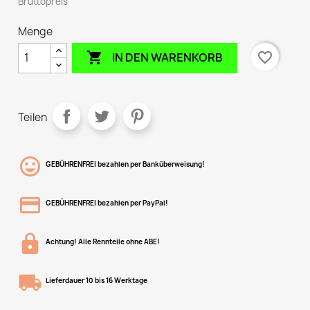
Bruttopreis
Menge

favorite_border
IN DEN WARENKORB
Teilen
GEBÜHRENFREI bezahlen per Banküberweisung!
GEBÜHRENFREI bezahlen per PayPal!
Achtung! Alle Rennteile ohne ABE!
Lieferdauer 10 bis 16 Werktage