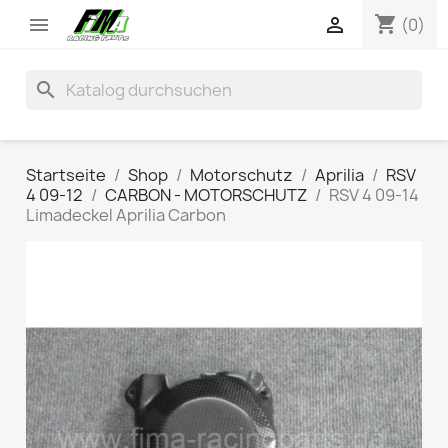
shopping_cart


(0)
search
Startseite
Shop
Motorschutz
Aprilia
RSV
4 09-12
CARBON - MOTORSCHUTZ
RSV 4 09-14
Limadeckel Aprilia Carbon