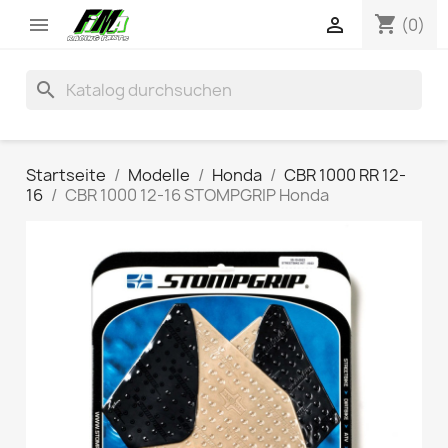
shopping_cart


(0)
search
Startseite
Modelle
Honda
CBR 1000 RR 12-
16
CBR 1000 12-16 STOMPGRIP Honda