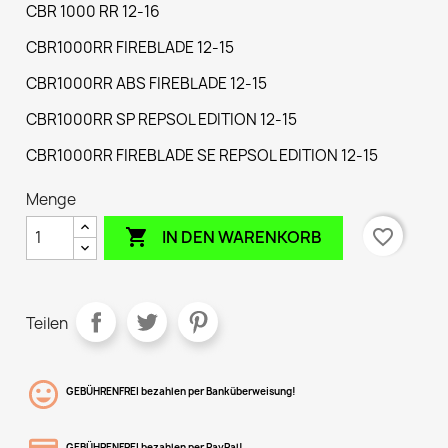
CBR 1000 RR 12-16
CBR1000RR FIREBLADE 12-15
CBR1000RR ABS FIREBLADE 12-15
CBR1000RR SP REPSOL EDITION 12-15
CBR1000RR FIREBLADE SE REPSOL EDITION 12-15
Menge

favorite_border
IN DEN WARENKORB
Teilen
GEBÜHRENFREI bezahlen per Banküberweisung!
GEBÜHRENFREI bezahlen per PayPal!