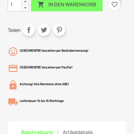

favorite_border
IN DEN WARENKORB
Teilen
GEBÜHRENFREI bezahlen per Banküberweisung!
GEBÜHRENFREI bezahlen per PayPal!
Achtung! Alle Rennteile ohne ABE!
Lieferdauer 10 bis 16 Werktage
Beschreibung
Artikeldetails