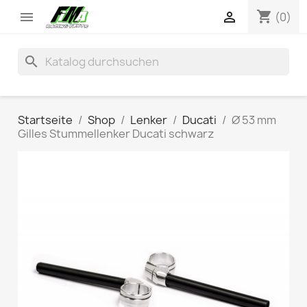
shopping_cart


(0)
search
Startseite
Shop
Lenker
Ducati
Ø 53 mm
Gilles Stummellenker Ducati schwarz