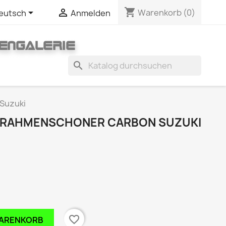
shopping_cart


Warenkorb
(0)
eutsch
Anmelden
ENGALERIE
search
Suzuki
4 RAHMENSCHONER CARBON SUZUKI
favorite_border
WARENKORB