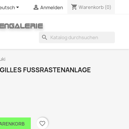
shopping_cart


Warenkorb
(0)
eutsch
Anmelden
ENGALERIE
search
uki
 GILLES FUSSRASTENANLAGE S
favorite_border
WARENKORB