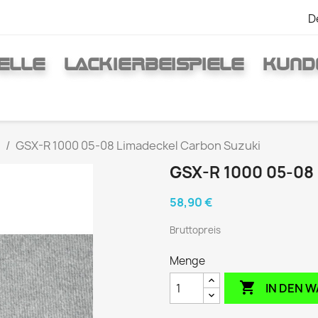
D
ELLE
LACKIERBEISPIELE
KUND
GSX-R 1000 05-08 Limadeckel Carbon Suzuki
GSX-R 1000 05-0
58,90 €
Bruttopreis
Menge

IN DEN 