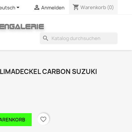
shopping_cart


Warenkorb
(0)
eutsch
Anmelden
ENGALERIE
search
8 LIMADECKEL CARBON SUZUKI
favorite_border
WARENKORB