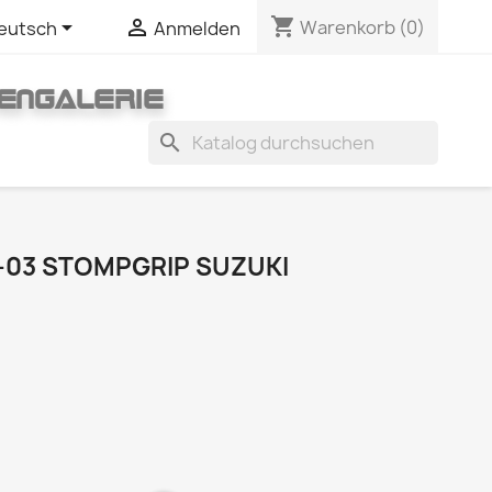
shopping_cart


Warenkorb
(0)
eutsch
Anmelden
ENGALERIE
search
2-03 STOMPGRIP SUZUKI