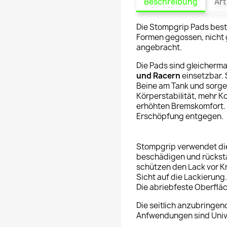
Beschreibung
Art
Die Stompgrip Pads best
Formen gegossen, nicht g
angebracht.
Die Pads sind gleicherm
und Racern
einsetzbar. 
Beine am Tank und sorgen
Körperstabilität, mehr K
erhöhten Bremskomfort. A
Erschöpfung entgegen.
Stompgrip verwendet di
beschädigen und rücksta
schützen den Lack vor Kr
Sicht auf die Lackierung
Die abriebfeste Oberfläc
Die seitlich anzubringe
Anfwendungen sind Unive