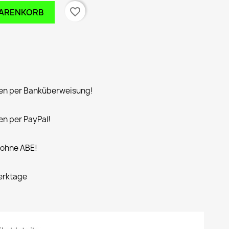
favorite_border
WARENKORB
n per Banküberweisung!
n per PayPal!
 ohne ABE!
Werktage