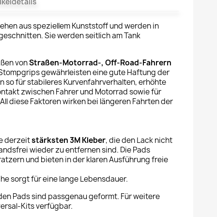
ikeldetails
ehen aus speziellem Kunststoff und werden in
eschnitten. Sie werden seitlich am Tank
aßen von
Straßen-Motorrad-, Off-Road-Fahrern
Stompgrips gewährleisten eine gute Haftung der
 so für stabileres Kurvenfahrverhalten, erhöhte
ontakt zwischen Fahrer und Motorrad sowie für
ll diese Faktoren wirken bei längeren Fahrten der
e derzeit
stärksten 3M Kleber
, die den Lack nicht
ndsfrei wieder zu entfernen sind. Die Pads
atzern und bieten in der klaren Ausführung freie
.
he sorgt für eine lange Lebensdauer.
nden Pads sind passgenau geformt. Für weitere
rsal-Kits verfügbar.