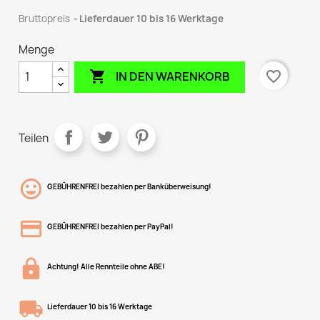
Bruttopreis
Lieferdauer 10 bis 16 Werktage
Menge

favorite_border
IN DEN WARENKORB
Teilen
GEBÜHRENFREI bezahlen per Banküberweisung!
GEBÜHRENFREI bezahlen per PayPal!
Achtung! Alle Rennteile ohne ABE!
Lieferdauer 10 bis 16 Werktage