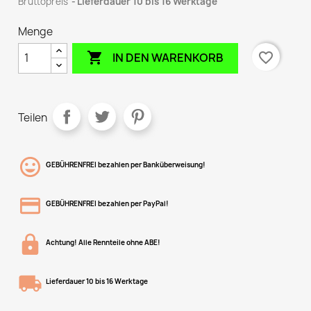
Bruttopreis
Lieferdauer 10 bis 16 Werktage
Menge

favorite_border
IN DEN WARENKORB
Teilen
GEBÜHRENFREI bezahlen per Banküberweisung!
GEBÜHRENFREI bezahlen per PayPal!
Achtung! Alle Rennteile ohne ABE!
Lieferdauer 10 bis 16 Werktage