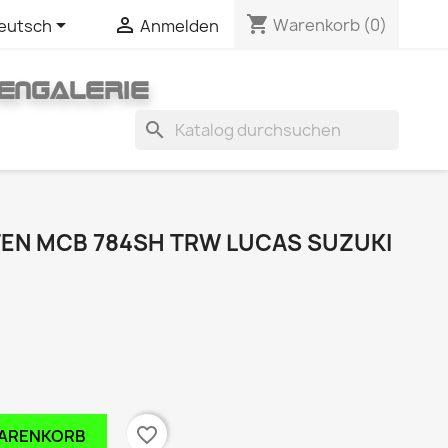
shopping_cart


Warenkorb
(0)
eutsch
Anmelden
ENGALERIE
search
EN MCB 784SH TRW LUCAS SUZUKI
favorite_border
WARENKORB