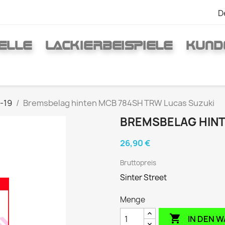
D
ELLE
LACKIERBEISPIELE
KUND
1-19
Bremsbelag hinten MCB 784SH TRW Lucas Suzuki
BREMSBELAG HINT
26,90 €
Bruttopreis
Sinter Street
Menge

IN DEN 