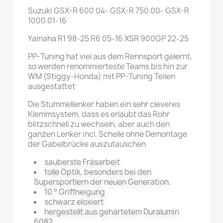
Suzuki GSX-R 600 04- GSX-R 750 00- GSX-R
1000 01-16
Yamaha R1 98-25 R6 05-16 XSR 900GP 22-25
PP-Tuning hat viel aus dem Rennsport gelernt,
so werden renommierteste Teams bis hin zur
WM (Stiggy-Honda) mit PP-Tuning Teilen
ausgestattet
Die Stummellenker haben ein sehr cleveres
Klemmsystem, dass es erlaubt das Rohr
blitzschnell zu wechseln, aber auch den
ganzen Lenker incl. Schelle ohne Demontage
der Gabelbrücke auszutauschen
sauberste Fräsarbeit
tolle Optik, besonders bei den
Supersportlern der neuen Generation.
10 ° Griffneigung
schwarz eloxiert
hergestellt aus gehärtetem Duralumin
6082