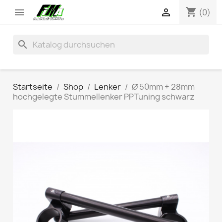
shopping_cart


(0)
search
Startseite
Shop
Lenker
Ø 50mm + 28mm
hochgelegte Stummellenker PPTuning schwarz