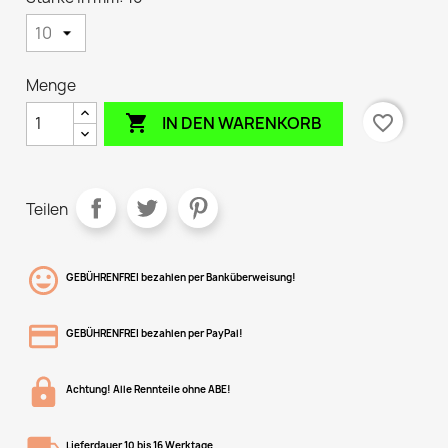
Menge

favorite_border
IN DEN WARENKORB
Teilen
GEBÜHRENFREI bezahlen per Banküberweisung!
GEBÜHRENFREI bezahlen per PayPal!
Achtung! Alle Rennteile ohne ABE!
Lieferdauer 10 bis 16 Werktage