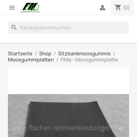
shopping_cart


(0)
search
Startseite
Shop
Sitzbankmoosgummis
Moosgummiplatten
FiMa - Moosgummiplatte