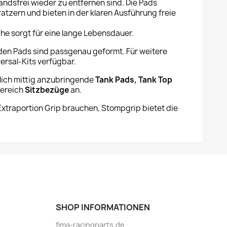
ndsfrei wieder zu entfernen sind. Die Pads
atzern und bieten in der klaren Ausführung freie
.
he sorgt für eine lange Lebensdauer.
nden Pads sind passgenau geformt. Für weitere
rsal-Kits verfügbar.
lich mittig anzubringende
Tank Pads, Tank Top
bereich
Sitzbezüge
an.
Extraportion Grip brauchen, Stompgrip bietet die
SHOP INFORMATIONEN
fima-racingparts.de