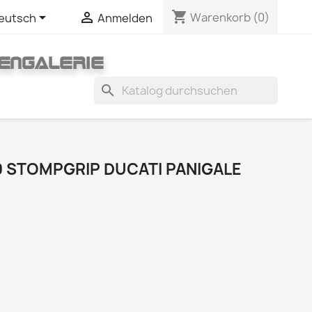
shopping_cart


Warenkorb
(0)
eutsch
Anmelden
ENGALERIE
search
9 STOMPGRIP DUCATI PANIGALE