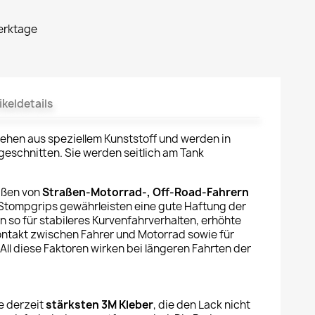
Werktage
ikeldetails
ehen aus speziellem Kunststoff und werden in
eschnitten. Sie werden seitlich am Tank
aßen von
Straßen-Motorrad-, Off-Road-Fahrern
Stompgrips gewährleisten eine gute Haftung der
 so für stabileres Kurvenfahrverhalten, erhöhte
ontakt zwischen Fahrer und Motorrad sowie für
ll diese Faktoren wirken bei längeren Fahrten der
e derzeit
stärksten 3M Kleber
, die den Lack nicht