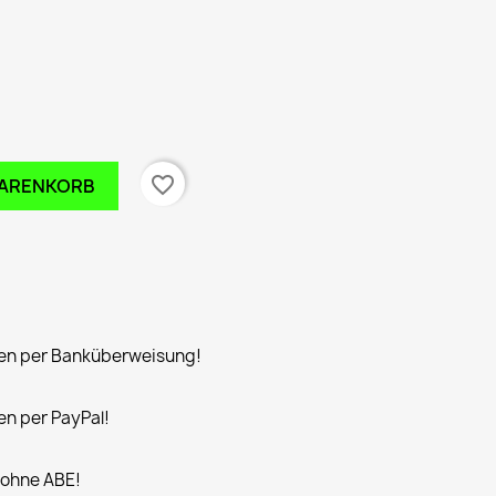
favorite_border
WARENKORB
n per Banküberweisung!
n per PayPal!
 ohne ABE!