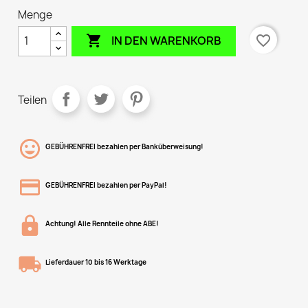
Menge

favorite_border
IN DEN WARENKORB
Teilen
GEBÜHRENFREI bezahlen per Banküberweisung!
GEBÜHRENFREI bezahlen per PayPal!
Achtung! Alle Rennteile ohne ABE!
Lieferdauer 10 bis 16 Werktage