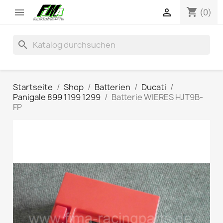
shopping_cart


(0)
search
Startseite
Shop
Batterien
Ducati
Panigale 899 1199 1299
Batterie WIERES HJT9B-
FP