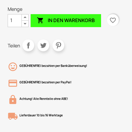
Menge

favorite_border
IN DEN WARENKORB
Teilen
GEBÜHRENFREI bezahlen per Banküberweisung!
GEBÜHRENFREI bezahlen per PayPal!
Achtung! Alle Rennteile ohne ABE!
Lieferdauer 10 bis 16 Werktage