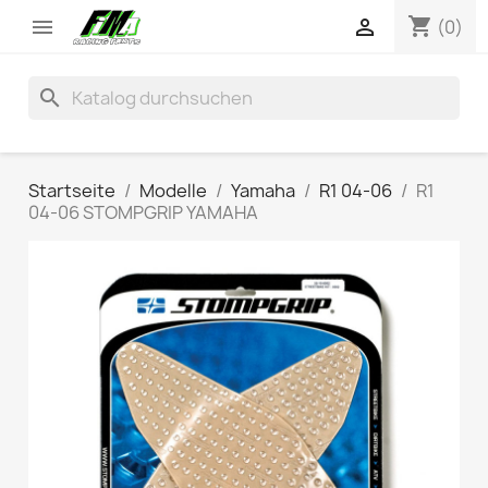
shopping_cart


(0)
search
Startseite
Modelle
Yamaha
R1 04-06
R1
04-06 STOMPGRIP YAMAHA