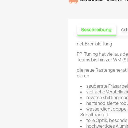
Beschreibung
Art
ncl. Bremsleitung
PP-Tuning hat viel aus 
Teams bis hin zur WM (S
die neue Rastengenerati
durch
sauberste Fräsarbei
vielfache Verstellmö
reverse shifting mög
hartanodisierte rob
wasserdicht doppelt
Schaltbarkeit
tolle Optik, besond
hochwertiges Alumin