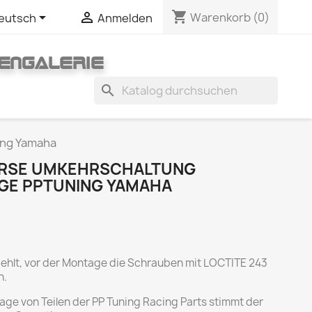
shopping_cart


Warenkorb
(0)
eutsch
Anmelden
ENGALERIE
search
ing Yamaha
VERSE UMKEHRSCHALTUNG
E PPTUNING YAMAHA
iehlt, vor der Montage die Schrauben mit LOCTITE 243
n.
ge von Teilen der PP Tuning Racing Parts stimmt der