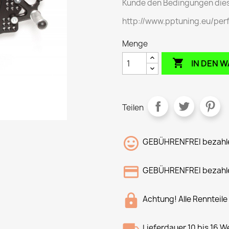
Kunde den Bedingungen dies
http://www.pptuning.eu/pe
Menge

IN DEN 
Teilen
GEBÜHRENFREI bezahle
GEBÜHRENFREI bezahle
Achtung! Alle Rennteile
Lieferdauer 10 bis 16 