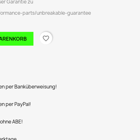
er Garantie zu
rformance-parts/unbreakable-guarantee
favorite_border
WARENKORB
n per Banküberweisung!
n per PayPal!
 ohne ABE!
Werktage