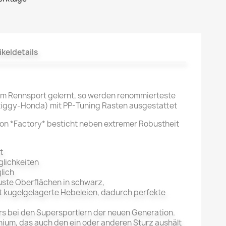
ikeldetails
dem Rennsport gelernt, so werden renommierteste
tiggy-Honda) mit PP-Tuning Rasten ausgestattet
on *Factory* besticht neben extremer Robustheit
t
glichkeiten
lich
uste Oberflächen in schwarz,
 kugelgelagerte Hebeleien, dadurch perfekte
ers bei den Supersportlern der neuen Generation.
ium, das auch den ein oder anderen Sturz aushält