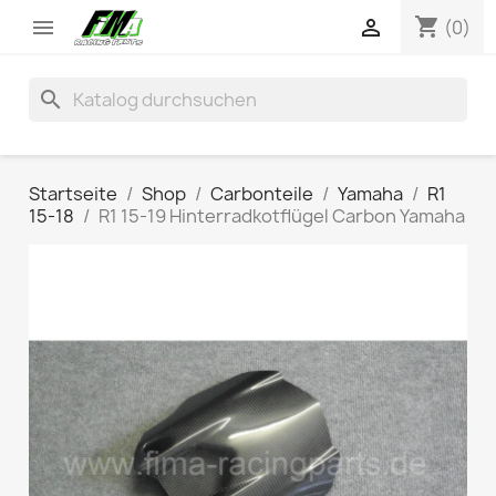
shopping_cart


(0)
search
Startseite
Shop
Carbonteile
Yamaha
R1
15-18
R1 15-19 Hinterradkotflügel Carbon Yamaha