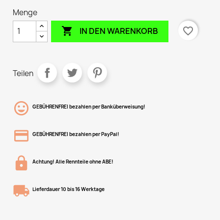
Menge

favorite_border
IN DEN WARENKORB
Teilen
GEBÜHRENFREI bezahlen per Banküberweisung!
GEBÜHRENFREI bezahlen per PayPal!
Achtung! Alle Rennteile ohne ABE!
Lieferdauer 10 bis 16 Werktage