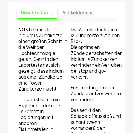
Beschreibung
Artikeldetails
NGK hat mit der
Die Vorteile der Iridium
Iridium IX Zündkerze
IX Zündkerze auf einen
einen großen Schritt in
Blick:
die Welt der
Die optimalen
Hochtechnologie
Zündeigenschaften der
getan. Denn in den
Iridium IX Zündkerzen
Labortests hat sich
verhindern ein Verrußen
gezeigt, dass Iridium
bei stop and go-
aus einer Zündkerze
Verkehr.
eine Power-
Fehlzündungen oder
Zündkerze macht.
Zündaussetzer werden
Iridium ist somit ein
verhindert.
Hightech-Edelmetall.
Das senkt den
Es kommt in
Schadstoffausstoß und
Legierungen mit
schont (wenn
anderen
vorhanden) den
Platinmetallen in