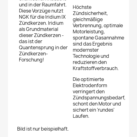
und in der Raumfahrt.
Höchste
Diese Vorzüge nutzt
Zündsicherheit,
NGK für die Iridium IX
gleichmäßige
Zündkerzen. Iridium
Verbrennung, optimale
als Grundmaterial
Motorleistung,
dieser Zündkerzen -
spontane Gasannahme
das ist der
sind das Ergebnis
Quantensprung in der
modernster
Zündkerzen-
Technologie und
Forschung!
reduzieren den
Kraftstoffverbrauch.
Die optimierte
Elektrodenform
verringert den
Zündspannungsbedarf,
schont den Motor und
sichert ein 'rundes'
Laufen.
Bild ist nur beispielhaft.