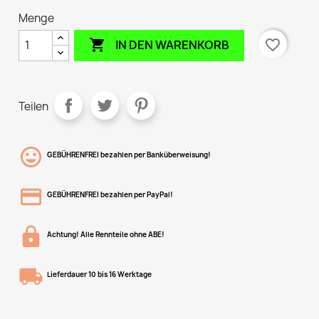
Menge

favorite_border
IN DEN WARENKORB
Teilen
GEBÜHRENFREI bezahlen per Banküberweisung!
GEBÜHRENFREI bezahlen per PayPal!
Achtung! Alle Rennteile ohne ABE!
Lieferdauer 10 bis 16 Werktage