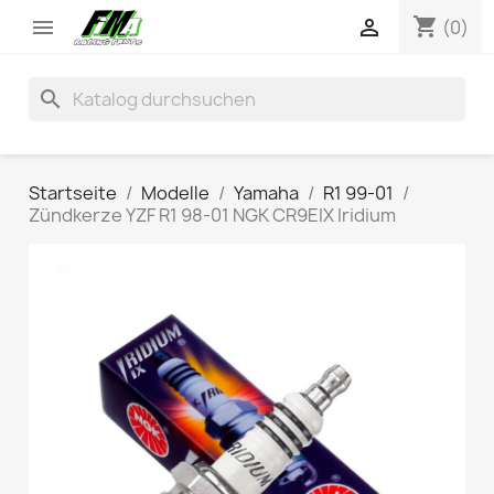
shopping_cart


(0)
search
Startseite
Modelle
Yamaha
R1 99-01
Zündkerze YZF R1 98-01 NGK CR9EIX Iridium