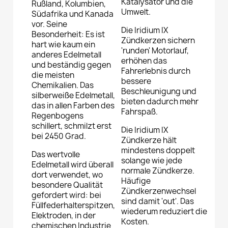
Katalysator und die
Rußland, Kolumbien,
Umwelt.
Südafrika und Kanada
vor. Seine
Die Iridium IX
Besonderheit: Es ist
Zündkerzen sichern
hart wie kaum ein
'runden' Motorlauf,
anderes Edelmetall
erhöhen das
und beständig gegen
Fahrerlebnis durch
die meisten
bessere
Chemikalien. Das
Beschleunigung und
silberweiße Edelmetall,
bieten dadurch mehr
das in allen Farben des
Fahrspaß.
Regenbogens
schillert, schmilzt erst
Die Iridium IX
bei 2450 Grad.
Zündkerze hält
mindestens doppelt
Das wertvolle
solange wie jede
Edelmetall wird überall
normale Zündkerze.
dort verwendet, wo
Häufige
besondere Qualität
Zündkerzenwechsel
gefordert wird: bei
sind damit 'out'. Das
Füllfederhalterspitzen,
wiederum reduziert die
Elektroden, in der
Kosten.
chemischen Industrie