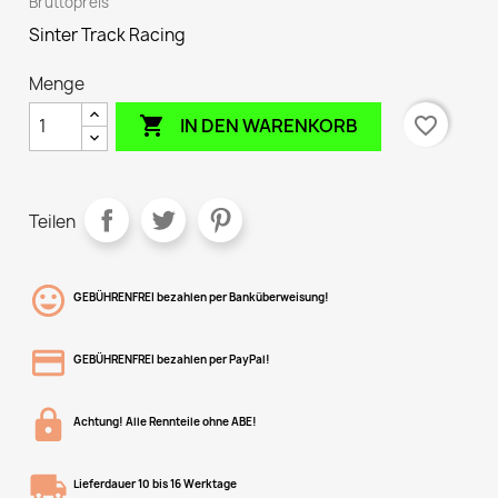
Bruttopreis
Sinter Track Racing
Menge

favorite_border
IN DEN WARENKORB
Teilen
GEBÜHRENFREI bezahlen per Banküberweisung!
GEBÜHRENFREI bezahlen per PayPal!
Achtung! Alle Rennteile ohne ABE!
Lieferdauer 10 bis 16 Werktage