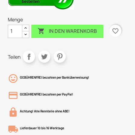
Menge

favorite_border
IN DEN WARENKORB
Teilen
GEBÜHRENFREI bezahlen per Banküberweisung!
GEBÜHRENFREI bezahlen per PayPal!
Achtung! Alle Rennteile ohne ABE!
Lieferdauer 10 bis 16 Werktage