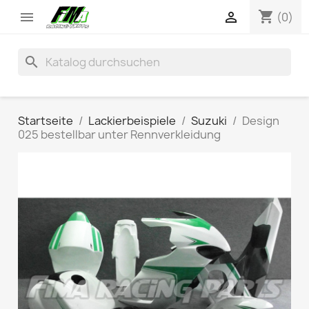
shopping_cart


(0)
search
Startseite
Lackierbeispiele
Suzuki
Design
025 bestellbar unter Rennverkleidung