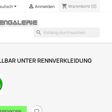
shopping_cart


Warenkorb
(0)
eutsch
Anmelden
ENGALERIE
search
ELLBAR UNTER RENNVERKLEIDUNG
favorite_border
WARENKORB