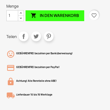
Menge

favorite_border
IN DEN WARENKORB
Teilen
GEBÜHRENFREI bezahlen per Banküberweisung!
GEBÜHRENFREI bezahlen per PayPal!
Achtung! Alle Rennteile ohne ABE!
Lieferdauer 10 bis 16 Werktage