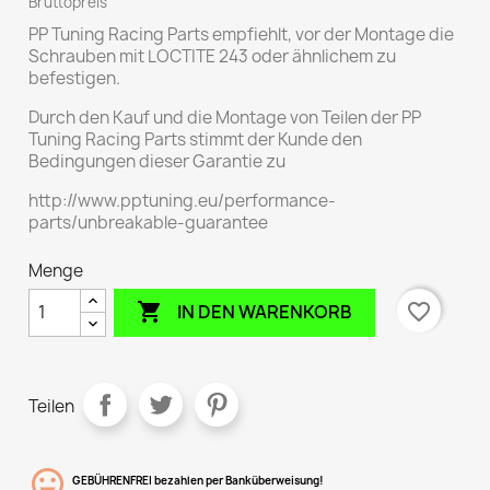
Bruttopreis
PP Tuning Racing Parts empfiehlt, vor der Montage die
Schrauben mit LOCTITE 243 oder ähnlichem zu
befestigen.
Durch den Kauf und die Montage von Teilen der PP
Tuning Racing Parts stimmt der Kunde den
Bedingungen dieser Garantie zu
http://www.pptuning.eu/performance-
parts/unbreakable-guarantee
Menge

favorite_border
IN DEN WARENKORB
Teilen
GEBÜHRENFREI bezahlen per Banküberweisung!