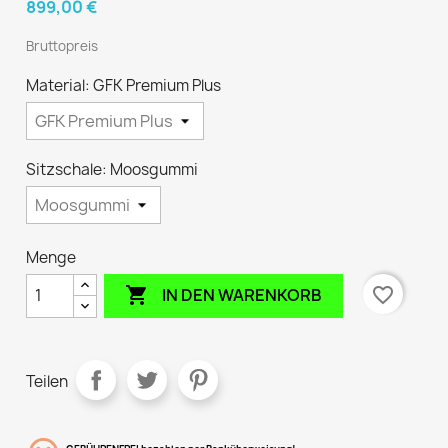
899,00 €
Bruttopreis
Material: GFK Premium Plus
Sitzschale: Moosgummi
Menge

favorite_border
IN DEN WARENKORB
Teilen