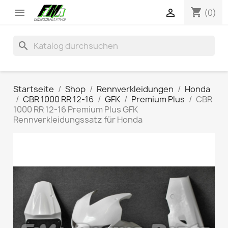
shopping_cart


(0)
search
Startseite
Shop
Rennverkleidungen
Honda
CBR 1000 RR 12-16
GFK
Premium Plus
CBR
1000 RR 12-16 Premium Plus GFK
Rennverkleidungssatz für Honda