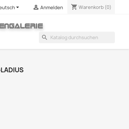
shopping_cart


Warenkorb
(0)
eutsch
Anmelden
ENGALERIE
search
GLADIUS