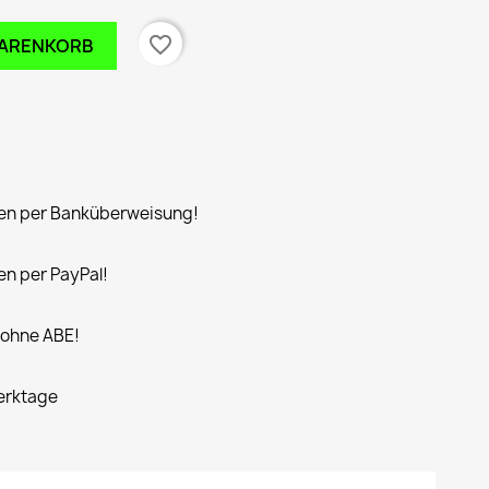
favorite_border
WARENKORB
n per Banküberweisung!
n per PayPal!
 ohne ABE!
Werktage