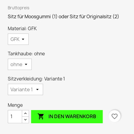
Bruttopreis
Sitz für Moosgummi (1) oder Sitz für Originalsitz (2)
Material: GFK
Tankhaube: ohne
Sitzverkleidung: Variante 1
Menge

favorite_border
IN DEN WARENKORB