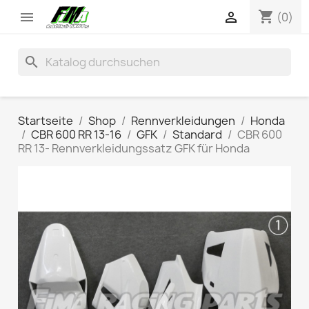
shopping_cart


(0)
search
Startseite
Shop
Rennverkleidungen
Honda
CBR 600 RR 13-16
GFK
Standard
CBR 600
RR 13- Rennverkleidungssatz GFK für Honda